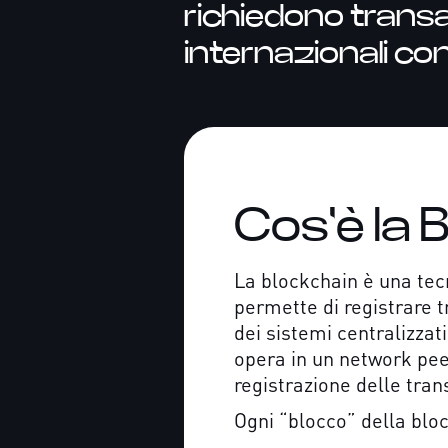
richiedono transa
internazionali con
Cos'è la 
La blockchain è una tecn
permette di registrare t
dei sistemi centralizzat
opera in un network peer
registrazione delle tran
Ogni “blocco” della blo