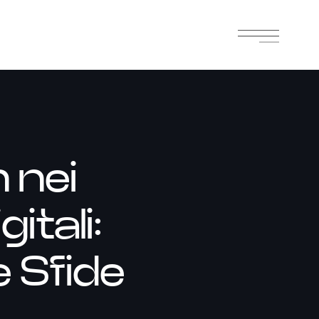
 nei
itali:
e Sfide