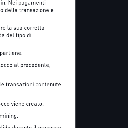
ain. Nei pagamenti
to della transazione e
re la sua corretta
a del tipo di
ppartiene.
locco al precedente,
 le transazioni contenute
cco viene creato.
 mining.
alido durante il processo