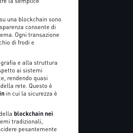
tre la semplice
e su una blockchain sono
trasparenza consente di
stema. Ogni transazione
hio di frodi e
ografia e alla struttura
spetto ai sistemi
te, rendendo quasi
 della rete. Questo è
in
in cui la sicurezza è
 della
blockchain nei
temi tradizionali,
incidere pesantemente