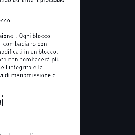
occo
sione”. Ogni blocco
der combaciano con
dificati in un blocco,
icato non combacerà più
 l’integrità e la
ivi di manomissione o
i