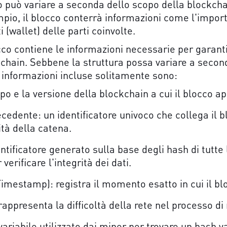
co può variare a seconda dello scopo della blockch
mpio, il blocco conterrà informazioni come l'impor
ti (wallet) delle parti coinvolte.
cco contiene le informazioni necessarie per garanti
chain. Sebbene la struttura possa variare a second
i informazioni incluse solitamente sono:
tipo e la versione della blockchain a cui il blocco a
cedente: un identificatore univoco che collega il b
ità della catena.
ntificatore generato sulla base degli hash di tutte
 verificare l'integrità dei dati.
mestamp): registra il momento esatto in cui il blo
rappresenta la difficoltà della rete nel processo di
riabile utilizzato dai miner per trovare un hash v