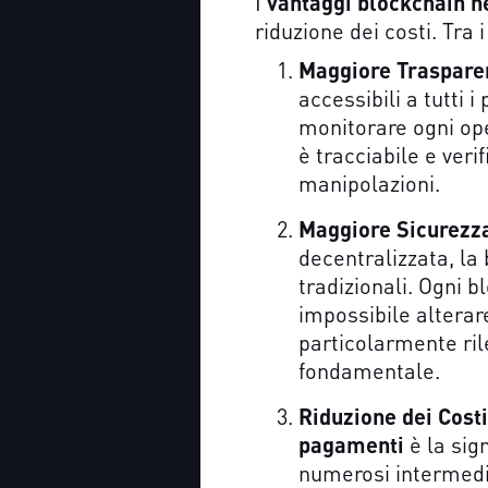
I
vantaggi blockchain n
riduzione dei costi. Tra 
Maggiore Trasparen
accessibili a tutti 
monitorare ogni ope
è tracciabile e veri
manipolazioni.
Maggiore Sicurezza
decentralizzata, la 
tradizionali. Ogni 
impossibile alterar
particolarmente ril
fondamentale.
Riduzione dei Cost
pagamenti
è la sign
numerosi intermedi