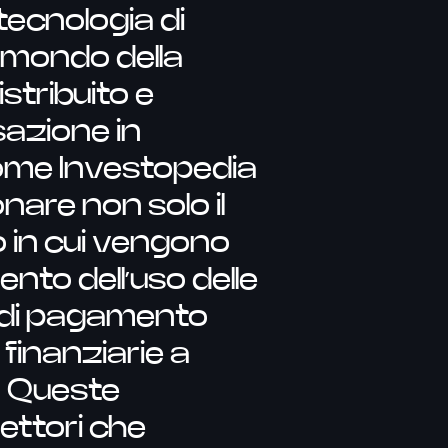
tecnologia di
l mondo della
stribuito e
sazione in
come Investopedia
nare non solo il
 in cui vengono
nto dell’uso delle
i di pagamento
 finanziarie a
. Queste
ettori che