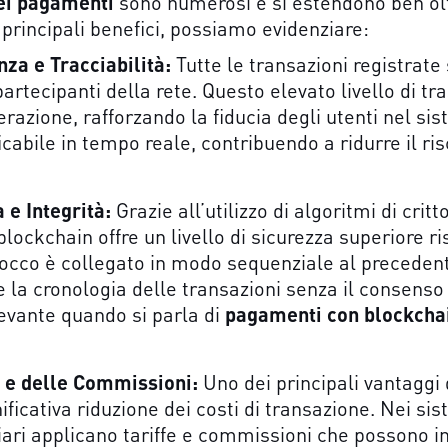
ei pagamenti
sono numerosi e si estendono ben ol
i principali benefici, possiamo evidenziare:
za e Tracciabilità:
Tutte le transazioni registrat
i partecipanti della rete. Questo elevato livello di 
razione, rafforzando la fiducia degli utenti nel si
ficabile in tempo reale, contribuendo a ridurre il risc
 e Integrità:
Grazie all’utilizzo di algoritmi di critt
blockchain offre un livello di sicurezza superiore ri
blocco è collegato in modo sequenziale al preceden
e la cronologia delle transazioni senza il consenso
evante quando si parla di
pagamenti con blockcha
i e delle Commissioni:
Uno dei principali vantaggi
ificativa riduzione dei costi di transazione. Nei sis
ari applicano tariffe e commissioni che possono 