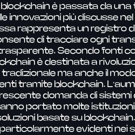
 la blockchain è passata da una 
lle innovazioni più discusse ne
Essa rappresenta un registro di
nsente di tracciare ogni tran
 trasparente. Secondo fonti 
ckchain è destinata a rivoluzio
tradizionale ma anche il modo
nti tramite blockchain. L’aume
a crescente domanda di sistem
 hanno portato molte istituzioni
oluzioni basate su blockchain
particolarmente evidenti nei s