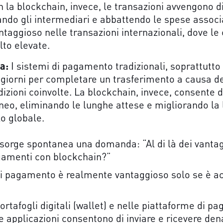
n la blockchain, invece, le transazioni avvengono d
ando gli intermediari e abbattendo le spese associ
taggioso nelle transazioni internazionali, dove l
to elevate.
za:
I sistemi di pagamento tradizionali, soprattutto 
giorni per completare un trasferimento a causa de
sdizioni coinvolte. La blockchain, invece, consente 
eo, eliminando le lunghe attese e migliorando la l
lo globale.
 sorge spontanea una domanda: “Al di là dei vantag
agamenti con blockchain?”
i pagamento è realmente vantaggioso solo se è acce
portafogli digitali (wallet) e nelle piattaforme di 
e applicazioni consentono di inviare e ricevere de