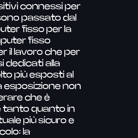
ositivi connessi per
sono passato dal
ter fisso per la
mputer fisso
r il lavoro che per
i dedicati alla
to più esposti al
a esposizione non
erare che è
le tanto quanto in
tuale più sicuro e
colo: la