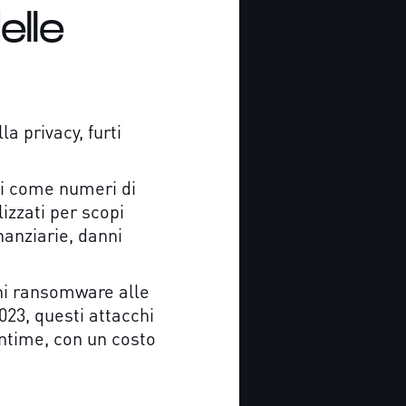
elle
a privacy, furti
ili come numeri di
izzati per scopi
nanziarie, danni
hi ransomware alle
 2023, questi attacchi
wntime, con un costo