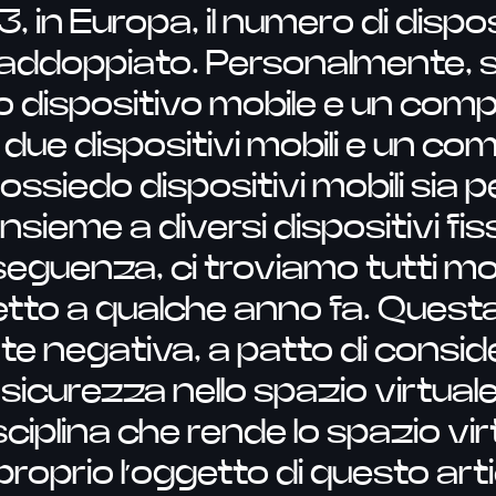
23, in Europa, il numero di disp
raddoppiato. Personalmente, 
 dispositivo mobile e un compu
 due dispositivi mobili e un co
ssiedo dispositivi mobili sia pe
insieme a diversi dispositivi fiss
eguenza, ci troviamo tutti mol
etto a qualche anno fa. Quest
e negativa, a patto di consid
n sicurezza nello spazio virtua
isciplina che rende lo spazio vir
è proprio l’oggetto di questo arti